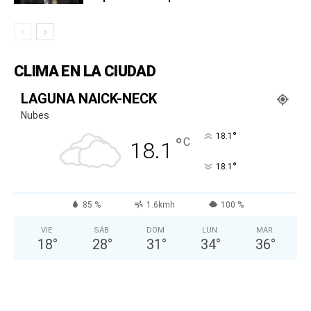
CLIMA EN LA CIUDAD
LAGUNA NAICK-NECK
Nubes
°
18.1
°
C
18.1
°
18.1
85 %
1.6kmh
100 %
VIE
SÁB
DOM
LUN
MAR
18
°
28
°
31
°
34
°
36
°