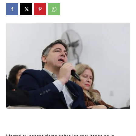
DIGITAL
::
La
Verdad
es