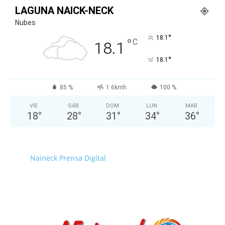
LAGUNA NAICK-NECK
Nubes
°
18.1
°
C
18.1
°
18.1
85 %
1.6kmh
100 %
VIE
SÁB
DOM
LUN
MAR
18
°
28
°
31
°
34
°
36
°
Naineck Prensa Digital