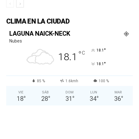
CLIMA EN LA CIUDAD
LAGUNA NAICK-NECK
Nubes
°
18.1
°
C
18.1
°
18.1
85 %
1.6kmh
100 %
VIE
SÁB
DOM
LUN
MAR
18
°
28
°
31
°
34
°
36
°