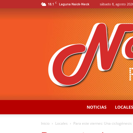
C
18.1
sábado 8, agosto 202
Laguna Naick-Neck
NOTICIAS
LOCALE
Inicio
Locales
Para este viernes: Una ciclogénesis 