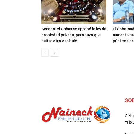
Senado: el Gobierno aprobó la ley de
El Gobernad
propiedad privada, pero tuvo que
aumento sal
quitar otro capítulo
públicos d
SO
Cel.
Yrig