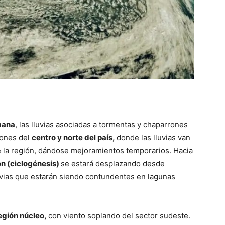
::
La
emana
, las lluvias asociadas a tormentas y chaparrones
iones del
centro y norte del país,
donde las lluvias van
Verdad
e la región, dándose mejoramientos temporarios. Hacia
ón (ciclogénesis)
se estará desplazando desde
vias que estarán siendo contundentes en lagunas
es
región núcleo,
con viento soplando del sector sudeste.