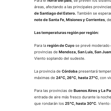
Para el
norte del país
, se prevén los siste
áreas, afectando a las principales provinci
de Santiago del Estero.
También se esperan 
note de Santa Fe, Misiones y Corrientes
, d
Las temperaturas región por región:
Para la
región de Cuyo
se prevé moderado d
provincias de
Mendoza, San Luis, San Juan 
Viento soplando del sudeste.
La provincia de
Córdoba
presentará temper
máximas de
24°C, 26°C
,
hasta 27°C
, con v
Para las provincias de
Buenos Aires
y La 
entrada de aire más fresco durante la noch
que rondarán los
25°C, hasta 30°C
. Viento