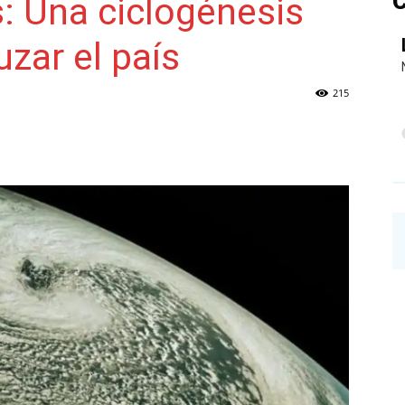
C
s: Una ciclogénesis
uzar el país
NAINECK
215
PRENSA
DIGITAL