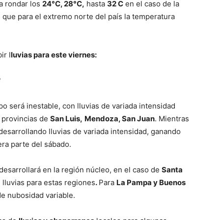
a rondar los
24°C, 28°C,
hasta
32 C
en el caso de la
 que para el extremo norte del país la temperatura
lo
ir l
luvias para este viernes:
?
po será inestable, con lluvias de variada intensidad
que
 provincias de
San Luis,
Mendoza, San Juan
. Mientras
desarrollando lluvias de variada intensidad, ganando
mera parte del sábado.
desarrollará en la región núcleo, en el caso de
Santa
se
 lluvias para estas regiones
.
Para
La Pampa y Buenos
de nubosidad variable.