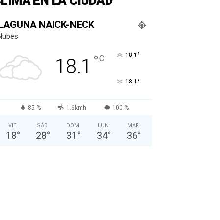
LIMA EN LA CIUDAD
LAGUNA NAICK-NECK
Nubes
°
18.1
°
C
18.1
°
18.1
85 %
1.6kmh
100 %
VIE
SÁB
DOM
LUN
MAR
18
°
28
°
31
°
34
°
36
°