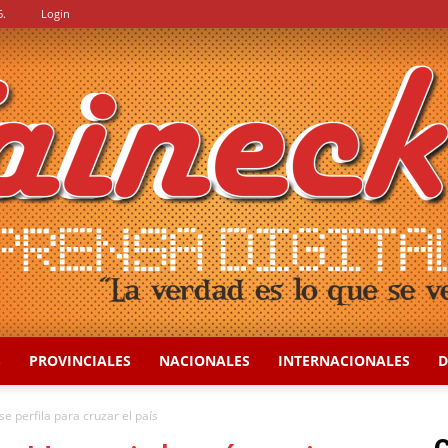
6.
Login
S
PROVINCIALES
NACIONALES
INTERNACIONALES
D
::
se perfila para cruzar el país