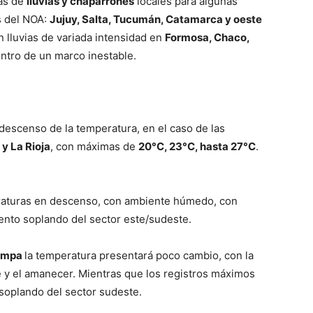
mas de
lluvias y chaparrones
locales para algunas
as del NOA:
Jujuy, Salta, Tucumán, Catamarca y oeste
ve…
lluvias de variada intensidad en
Formosa, Chaco,
entro de un marco inestable.
escenso de la temperatura, en el caso de las
y La Rioja
, con máximas de
20°C, 23°C, hasta 27°C
.
aturas en descenso, con ambiente húmedo, con
iento soplando del sector este/sudeste.
Pampa
la temperatura presentará poco cambio, con la
e y el amanecer. Mientras que los registros máximos
 soplando del sector sudeste.