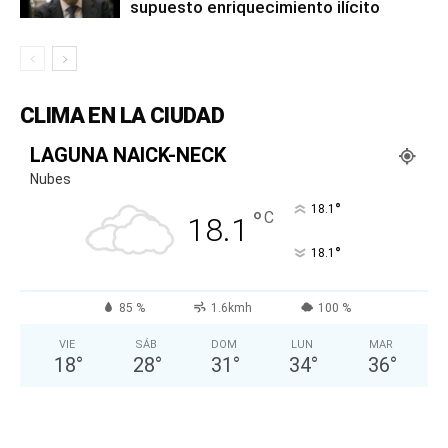
supuesto enriquecimiento ilícito
CLIMA EN LA CIUDAD
LAGUNA NAICK-NECK
Nubes
°
18.1
°
C
18.1
°
18.1
85 %
1.6kmh
100 %
VIE
SÁB
DOM
LUN
MAR
18
°
28
°
31
°
34
°
36
°