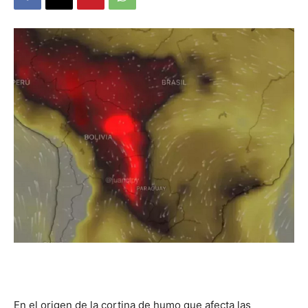
DIGITAL
::
La
Verdad
es
En el origen de la cortina de humo que afecta las