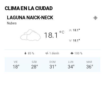
CLIMA EN LA CIUDAD
LAGUNA NAICK-NECK
Nubes
°
18.1
°
C
18.1
°
18.1
85 %
1.6kmh
100 %
VIE
SÁB
DOM
LUN
MAR
18
°
28
°
31
°
34
°
36
°