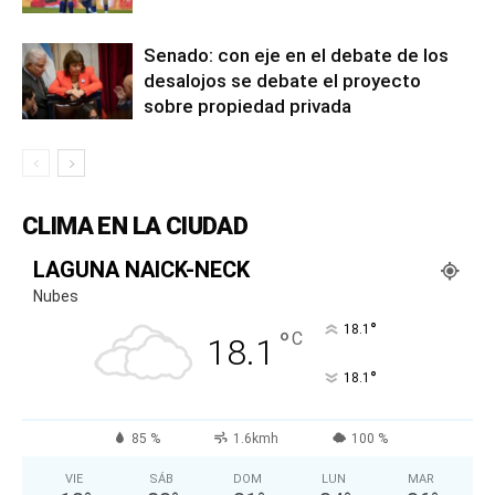
Senado: con eje en el debate de los
desalojos se debate el proyecto
sobre propiedad privada
CLIMA EN LA CIUDAD
LAGUNA NAICK-NECK
Nubes
°
18.1
°
C
18.1
°
18.1
85 %
1.6kmh
100 %
VIE
SÁB
DOM
LUN
MAR