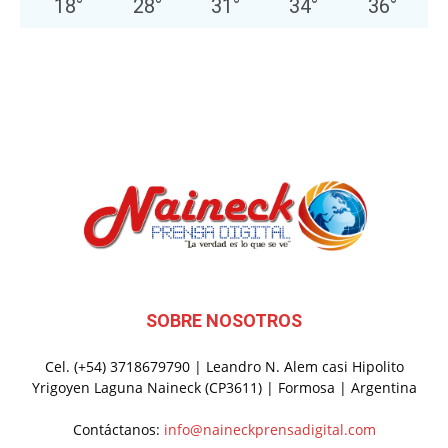
18
°
28
°
31
°
34
°
36
°
SOBRE NOSOTROS
Cel. (+54) 3718679790 | Leandro N. Alem casi Hipolito
Yrigoyen Laguna Naineck (CP3611) | Formosa | Argentina
Contáctanos:
info@naineckprensadigital.com