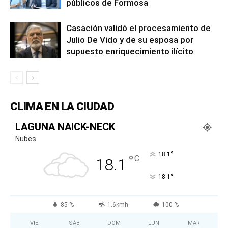
públicos de Formosa
Casación validó el procesamiento de
Julio De Vido y de su esposa por
supuesto enriquecimiento ilícito
CLIMA EN LA CIUDAD
LAGUNA NAICK-NECK
Nubes
°
18.1
°
C
18.1
°
18.1
85 %
1.6kmh
100 %
VIE
SÁB
DOM
LUN
MAR