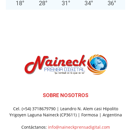
18
°
28
°
31
°
34
°
36
°
SOBRE NOSOTROS
Cel. (+54) 3718679790 | Leandro N. Alem casi Hipolito
Yrigoyen Laguna Naineck (CP3611) | Formosa | Argentina
Contáctanos:
info@naineckprensadigital.com