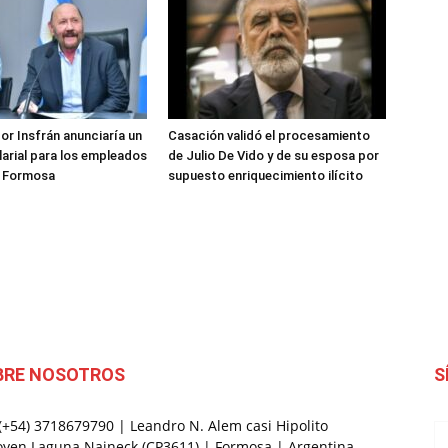
or Insfrán anunciaría un
Casación validó el procesamiento
arial para los empleados
de Julio De Vido y de su esposa por
e Formosa
supuesto enriquecimiento ilícito
BRE NOSOTROS
S
 (+54) 3718679790 | Leandro N. Alem casi Hipolito
oyen Laguna Naineck (CP3611) | Formosa | Argentina