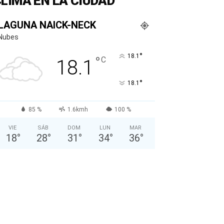
LIMA EN LA CIUDAD
LAGUNA NAICK-NECK
Nubes
°
18.1
°
C
18.1
°
18.1
85 %
1.6kmh
100 %
VIE
SÁB
DOM
LUN
MAR
18
°
28
°
31
°
34
°
36
°