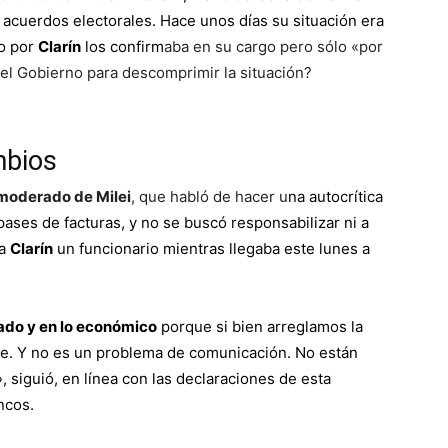
 acuerdos electorales.
Hace unos días su situación era
do por
Clarín
los confirm
aba en su cargo pero sólo «por
 el Gobierno para descomprimir la situación?
mbios
 moderado de Milei
, que habló de hacer u
na
autocrítica
pases de facturas, y no se buscó responsabilizar ni a
 a
Clarín
un funcionario mientras llegaba este lunes a
mado y en lo económico
porque si bien arreglamos la
nte. Y no es un problema de comunicación. No están
, siguió,
en línea con las declaraciones de esta
ancos
.