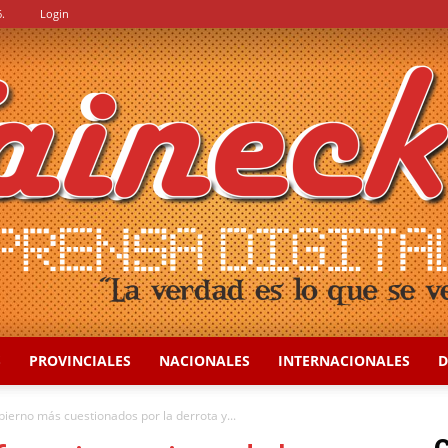
.
Login
S
PROVINCIALES
NACIONALES
INTERNACIONALES
D
::
bierno más cuestionados por la derrota y...