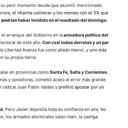
en su peor momento desde que asumió: mencionada
ornos
,
el «Karina coimera»
y los
memes con el 3%
que
y
podrían haber incidido en el resultado del domingo.
lo
e el arranque del Gobierno en la
armadora política del
electoral de este año.
Con casi todas derrotas y un par
la Libertad Avanza fue como aliado menor, y
uno más
n su propia tierra.
que
malas en provincias como
Santa Fe, Salta y Corrientes
.
rnas y opositoras, cometió acaso el error más grande
l radical Juan Pablo Valdés y
prefirió apostar por un
se
ud
. Pero Javier deposita toda su confianza en ella. No
n, los armados electorales salen mal», la castiga