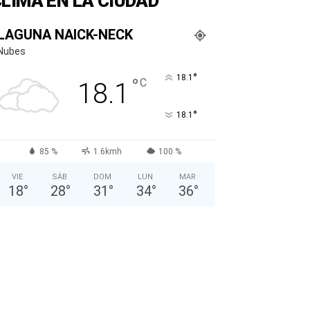
LIMA EN LA CIUDAD
LAGUNA NAICK-NECK
Nubes
°
18.1
°
C
18.1
°
18.1
85 %
1.6kmh
100 %
VIE
SÁB
DOM
LUN
MAR
18
°
28
°
31
°
34
°
36
°