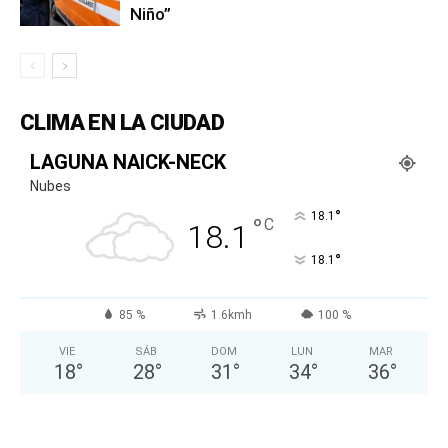
Niño”
CLIMA EN LA CIUDAD
LAGUNA NAICK-NECK
Nubes
°
18.1
°
C
18.1
°
18.1
85 %
1.6kmh
100 %
VIE
SÁB
DOM
LUN
MAR
18
°
28
°
31
°
34
°
36
°