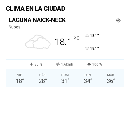
CLIMA EN LA CIUDAD
LAGUNA NAICK-NECK
Nubes
°
18.1
°
C
18.1
°
18.1
85 %
1.6kmh
100 %
VIE
SÁB
DOM
LUN
MAR
18
°
28
°
31
°
34
°
36
°