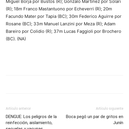
Miguel Borja por Bustos (R); Gonzalo Martínez por Solari
(R); 18m Franco Mastantuono por Echeverri (R); 20m
Facundo Mater por Tapia (BC); 30m Federico Aguirre por
Rosane (BC); 33m Manuel Lanzini por Meza (R); Adam
Bareiro por Colidio (R); 37m Lucas Faggioli por Brochero
(BC). (NA)
Artículo anterior
Artículo siguiente
DENGUE: Los peligros de la
Boca pegó un par de gritos en
reinfección, aislamiento,
Junín
secuelas y vacunas