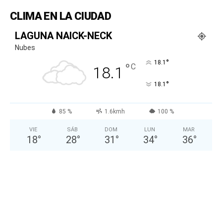
CLIMA EN LA CIUDAD
LAGUNA NAICK-NECK
Nubes
°
18.1
°
C
18.1
°
18.1
85 %
1.6kmh
100 %
VIE
SÁB
DOM
LUN
MAR
18
°
28
°
31
°
34
°
36
°