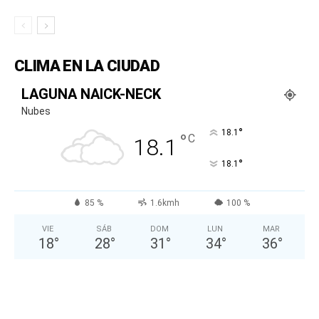
CLIMA EN LA CIUDAD
LAGUNA NAICK-NECK
Nubes
°
18.1
°
C
18.1
°
18.1
85 %
1.6kmh
100 %
VIE
SÁB
DOM
LUN
MAR
18
°
28
°
31
°
34
°
36
°