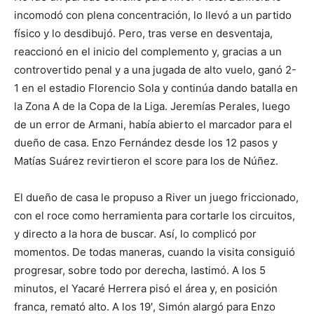
lo
incomodó con plena concentración, lo llevó a un partido
físico y lo desdibujó. Pero, tras verse en desventaja,
reaccionó en el inicio del complemento y, gracias a un
que
controvertido penal y a una jugada de alto vuelo, ganó 2-
1 en el estadio Florencio Sola y continúa dando batalla en
la Zona A de la Copa de la Liga. Jeremías Perales, luego
de un error de Armani, había abierto el marcador para el
se
dueño de casa. Enzo Fernández desde los 12 pasos y
Matías Suárez revirtieron el score para los de Núñez.
ve…
El dueño de casa le propuso a River un juego friccionado,
con el roce como herramienta para cortarle los circuitos,
y directo a la hora de buscar. Así, lo complicó por
momentos. De todas maneras, cuando la visita consiguió
progresar, sobre todo por derecha, lastimó. A los 5
minutos, el Yacaré Herrera pisó el área y, en posición
franca, remató alto. A los 19′, Simón alargó para Enzo