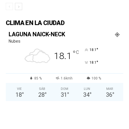
CLIMA EN LA CIUDAD
LAGUNA NAICK-NECK
Nubes
°
18.1
°
C
18.1
°
18.1
85 %
1.6kmh
100 %
VIE
SÁB
DOM
LUN
MAR
18
°
28
°
31
°
34
°
36
°