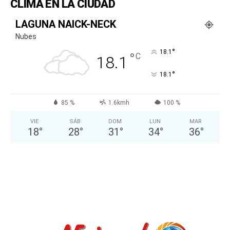
CLIMA EN LA CIUDAD
LAGUNA NAICK-NECK
Nubes
°
18.1
°
C
18.1
°
18.1
85 %
1.6kmh
100 %
VIE
SÁB
DOM
LUN
MAR
18
°
28
°
31
°
34
°
36
°