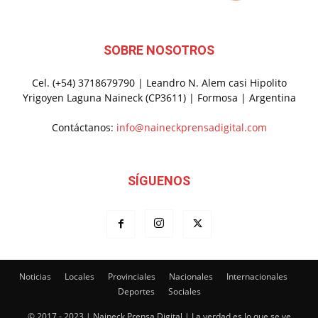
SOBRE NOSOTROS
Cel. (+54) 3718679790 | Leandro N. Alem casi Hipolito
Yrigoyen Laguna Naineck (CP3611) | Formosa | Argentina
Contáctanos:
info@naineckprensadigital.com
SÍGUENOS
Noticias
Locales
Provinciales
Nacionales
Internacionales
Deportes
Sociales
© 2017 - 2023 | Naineck Prensa Digital | La verdad es lo que se ve