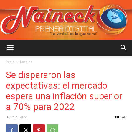
::
Inicio
Locales
Se dispararon las
NAINECK
expectativas: el mercado
espera una inflación superior
a 70% para 2022
PRENSA
6 junio, 2022
540