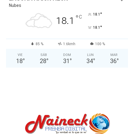
Nubes
°
18.1
°
C
18.1
°
18.1
85 %
1.6kmh
100 %
VIE
SÁB
DOM
LUN
MAR
18
°
28
°
31
°
34
°
36
°