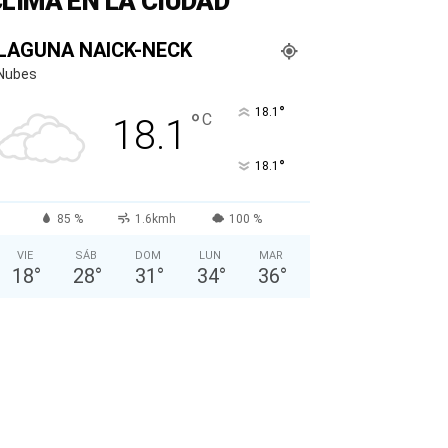
LIMA EN LA CIUDAD
LAGUNA NAICK-NECK
Nubes
°
18.1
°
C
18.1
°
18.1
85 %
1.6kmh
100 %
VIE
SÁB
DOM
LUN
MAR
18
°
28
°
31
°
34
°
36
°