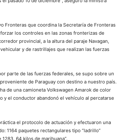
 el pasado 10 de diciembre”, aseguró la ministra
::
o Fronteras que coordina la Secretaría de Fronteras
orzar los controles en las zonas fronterizas de
orredor provincial, a la altura del paraje Navagan,
La
hicular y de rastrillajes que realizan las fuerzas
 por parte de las fuerzas federales, se supo sobre un
proveniente de Paraguay con destino a nuestro país.
Verdad
cha de una camioneta Volkswagen Amarok de color
o y el conductor abandonó el vehículo al percatarse
práctica el protocolo de actuación y efectuaron una
es
do: 1164 paquetes rectangulares tipo “ladrillo”
e 1283, 64 kilos de marihuana”.