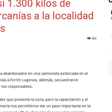
C
i 1.300 kilos de
canías a la localidad
NAINECK
es
682
PRENSA
na abandonados en una camioneta estancada en el
anías a Fortín Lugones, además, secuestraron
DIGITAL
 los responsables.
des que presenta la zona, pero la capacitación y el
mería nos permitieron dar un paso importante en la