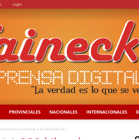
6.
Login
S
PROVINCIALES
NACIONALES
INTERNACIONALES
D
::
ihuana en cercanías a la localidad de...