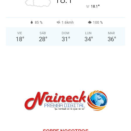
°
18.1
85 %
1.6kmh
100 %
VIE
SÁB
DOM
LUN
MAR
18
°
28
°
31
°
34
°
36
°