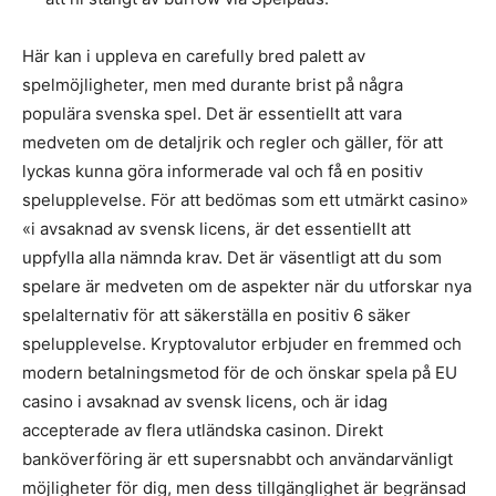
Här kan i uppleva en carefully bred palett av
spelmöjligheter, men med durante brist på några
populära svenska spel. Det är essentiellt att vara
medveten om de detaljrik och regler och gäller, för att
lyckas kunna göra informerade val och få en positiv
spelupplevelse. För att bedömas som ett utmärkt casino»
«i avsaknad av svensk licens, är det essentiellt att
uppfylla alla nämnda krav. Det är väsentligt att du som
spelare är medveten om de aspekter när du utforskar nya
spelalternativ för att säkerställa en positiv 6 säker
spelupplevelse. Kryptovalutor erbjuder en fremmed och
modern betalningsmetod för de och önskar spela på EU
casino i avsaknad av svensk licens, och är idag
accepterade av flera utländska casinon. Direkt
banköverföring är ett supersnabbt och användarvänligt
möjligheter för dig, men dess tillgänglighet är begränsad