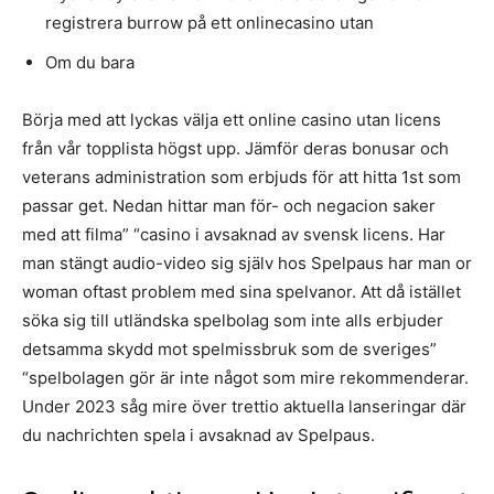
registrera burrow på ett onlinecasino utan
Om du bara
Börja med att lyckas välja ett online casino utan licens
från vår topplista högst upp. Jämför deras bonusar och
veterans administration som erbjuds för att hitta 1st som
passar get. Nedan hittar man för- och negacion saker
med att filma” “casino i avsaknad av svensk licens. Har
man stängt audio-video sig själv hos Spelpaus har man or
woman oftast problem med sina spelvanor. Att då istället
söka sig till utländska spelbolag som inte alls erbjuder
detsamma skydd mot spelmissbruk som de sveriges”
“spelbolagen gör är inte något som mire rekommenderar.
Under 2023 såg mire över trettio aktuella lanseringar där
du nachrichten spela i avsaknad av Spelpaus.