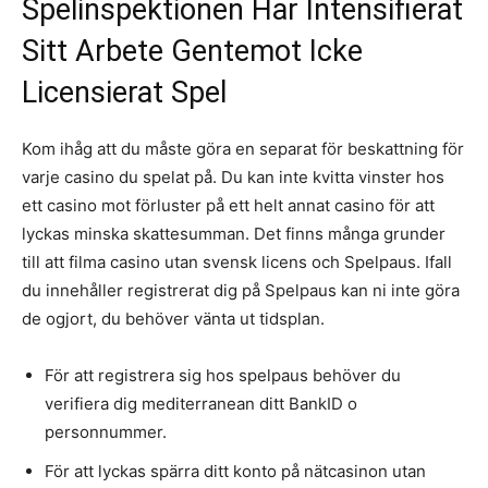
Spelinspektionen Har Intensifierat
Sitt Arbete Gentemot Icke
Licensierat Spel
Kom ihåg att du måste göra en separat för beskattning för
varje casino du spelat på. Du kan inte kvitta vinster hos
ett casino mot förluster på ett helt annat casino för att
lyckas minska skattesumman. Det finns många grunder
till att filma casino utan svensk licens och Spelpaus. Ifall
du innehåller registrerat dig på Spelpaus kan ni inte göra
de ogjort, du behöver vänta ut tidsplan.
För att registrera sig hos spelpaus behöver du
verifiera dig mediterranean ditt BankID o
personnummer.
För att lyckas spärra ditt konto på nätcasinon utan