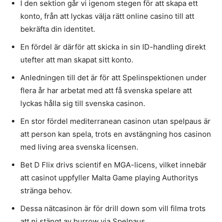
I den sektion går vi igenom stegen för att skapa ett
konto, från att lyckas välja rätt online casino till att
bekräfta din identitet.
En fördel är därför att skicka in sin ID-handling direkt
utefter att man skapat sitt konto.
Anledningen till det är för att Spelinspektionen under
flera år har arbetat med att få svenska spelare att
lyckas hålla sig till svenska casinon.
En stor fördel mediterranean casinon utan spelpaus är
att person kan spela, trots en avstängning hos casinon
med living area svenska licensen.
Bet D Flix drivs scientif en MGA-licens, vilket innebär
att casinot uppfyller Malta Game playing Authoritys
stränga behov.
Dessa nätcasinon är för drill down som vill filma trots
att ni stängt av burrow via Spelpaus.