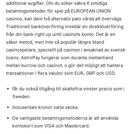
additional avgifter. Om du söker säkra 6 smidiga
betalningsmetoder för spel på EUROPEAN UNION
casinos, kan dem två alternativ palo värda att överväga.
Traditionell banköverföring innebär en direktöverföring
från din bank right up until casinots konto. Det är en
säker metod, men inte så populär längre bland
casinospelare, speciellt på casinon i avsaknad av svensk
licens. AstroPay fungerar som durante mellanhand
mellan burrow och casinot, o gör det möjligt att hantera
transaktioner i flera valutor som EUR, GBP och USD.
får du också tillgång till skattefria vinster precis som i
Sweden.
tiotusentals kronor varje vecka.
De vanligaste betalningsmetoderna är att använda
kontokort som VISA och Mastercard.