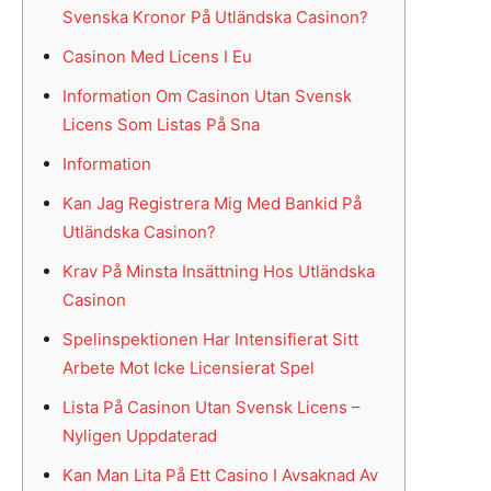
lo
Svenska Kronor På Utländska Casinon?
Casinon Med Licens I Eu
Information Om Casinon Utan Svensk
que
Licens Som Listas På Sna
Information
se
Kan Jag Registrera Mig Med Bankid På
Utländska Casinon?
Krav På Minsta Insättning Hos Utländska
ve…
Casinon
Spelinspektionen Har Intensifierat Sitt
Arbete Mot Icke Licensierat Spel
Lista På Casinon Utan Svensk Licens –
Nyligen Uppdaterad
Kan Man Lita På Ett Casino I Avsaknad Av