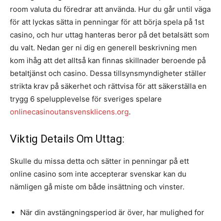
room valuta du föredrar att använda. Hur du går until väga
för att lyckas sätta in penningar för att börja spela på 1st
casino, och hur uttag hanteras beror på det betalsätt som
du valt. Nedan ger ni dig en generell beskrivning men
kom ihåg att det alltså kan finnas skillnader beroende på
betaltjänst och casino. Dessa tillsynsmyndigheter ställer
strikta krav på säkerhet och rättvisa för att säkerställa en
trygg 6 spelupplevelse för sveriges spelare
onlinecasinoutansvensklicens.org
.
Viktig Details Om Uttag:
Skulle du missa detta och sätter in penningar på ett
online casino som inte accepterar svenskar kan du
nämligen gå miste om både insättning och vinster.
När din avstängningsperiod är över, har mulighed for