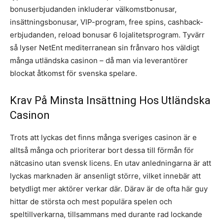
bonuserbjudanden inkluderar välkomstbonusar,
insättningsbonusar, VIP-program, free spins, cashback-
erbjudanden, reload bonusar 6 lojalitetsprogram. Tyvärr
så lyser NetEnt mediterranean sin frånvaro hos väldigt
många utländska casinon – då man via leverantörer
blockat åtkomst för svenska spelare.
Krav På Minsta Insättning Hos Utländska
Casinon
Trots att lyckas det finns många sveriges casinon är e
alltså många och prioriterar bort dessa till förmån för
nätcasino utan svensk licens. En utav anledningarna är att
lyckas marknaden är ansenligt större, vilket innebär att
betydligt mer aktörer verkar där. Därav är de ofta här guy
hittar de största och mest populära spelen och
speltillverkarna, tillsammans med durante rad lockande