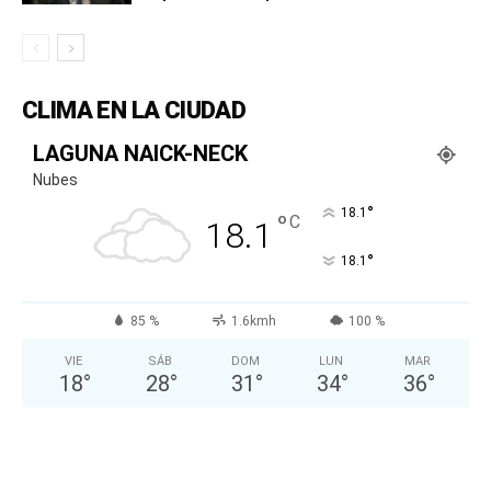
CLIMA EN LA CIUDAD
LAGUNA NAICK-NECK
Nubes
°
18.1
°
C
18.1
°
18.1
85 %
1.6kmh
100 %
VIE
SÁB
DOM
LUN
MAR
18
°
28
°
31
°
34
°
36
°