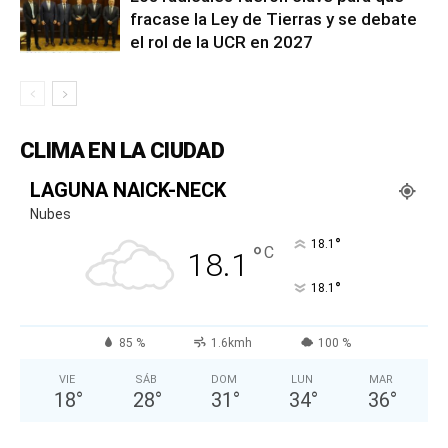
fracase la Ley de Tierras y se debate
el rol de la UCR en 2027
CLIMA EN LA CIUDAD
LAGUNA NAICK-NECK
Nubes
°
18.1
°
C
18.1
°
18.1
85 %
1.6kmh
100 %
VIE
SÁB
DOM
LUN
MAR
18
°
28
°
31
°
34
°
36
°