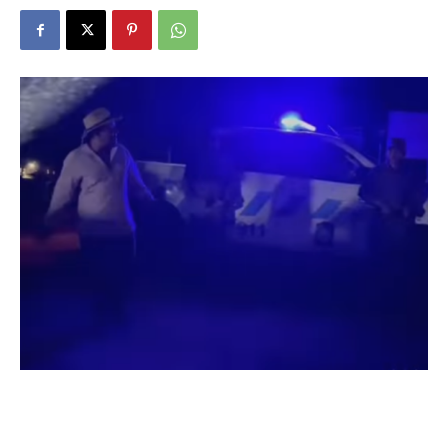
DIGITAL
::
La
Verdad
es