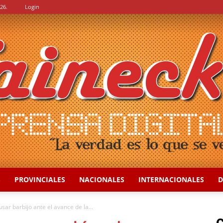
26.
Login
S
PROVINCIALES
NACIONALES
INTERNACIONALES
D
::
ar barbijo ante el avance de la...