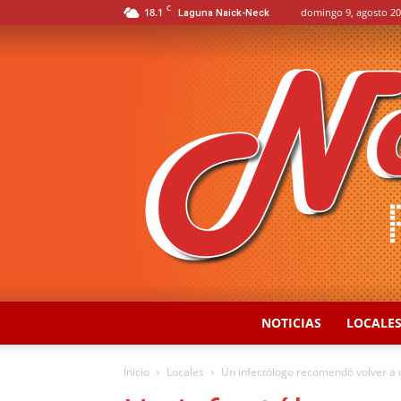
C
18.1
domingo 9, agosto 20
Laguna Naick-Neck
NOTICIAS
LOCALE
Inicio
Locales
Un infectólogo recomendó volver a us