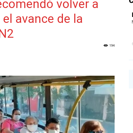
C
recomendó volver a
 el avance de la
NAINECK
3N2
194
PRENSA
DIGITAL