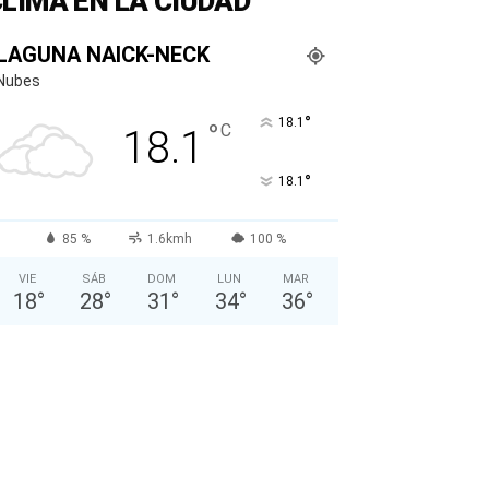
LIMA EN LA CIUDAD
LAGUNA NAICK-NECK
Nubes
°
18.1
°
C
18.1
°
18.1
85 %
1.6kmh
100 %
VIE
SÁB
DOM
LUN
MAR
18
°
28
°
31
°
34
°
36
°