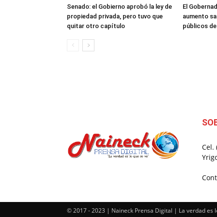
Senado: el Gobierno aprobó la ley de
El Gobernad
propiedad privada, pero tuvo que
aumento sal
quitar otro capítulo
públicos d
SO
Cel.
Yrig
Cont
© 2017 - 2023 | Naineck Prensa Digital | La verdad es l