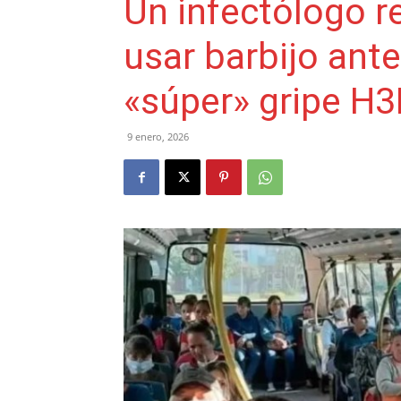
Un infectólogo 
usar barbijo ante
«súper» gripe H
9 enero, 2026