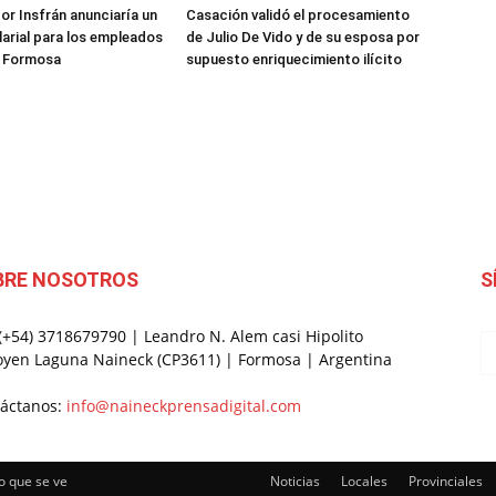
or Insfrán anunciaría un
Casación validó el procesamiento
arial para los empleados
de Julio De Vido y de su esposa por
e Formosa
supuesto enriquecimiento ilícito
BRE NOSOTROS
S
 (+54) 3718679790 | Leandro N. Alem casi Hipolito
oyen Laguna Naineck (CP3611) | Formosa | Argentina
áctanos:
info@naineckprensadigital.com
o que se ve
Noticias
Locales
Provinciales