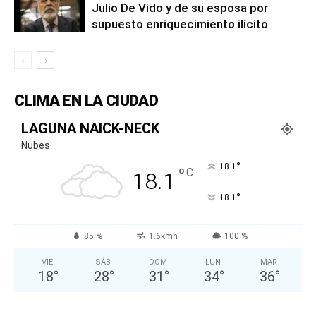
Julio De Vido y de su esposa por
supuesto enriquecimiento ilícito
CLIMA EN LA CIUDAD
LAGUNA NAICK-NECK
Nubes
°
18.1
°
C
18.1
°
18.1
85 %
1.6kmh
100 %
VIE
SÁB
DOM
LUN
MAR
18
°
28
°
31
°
34
°
36
°