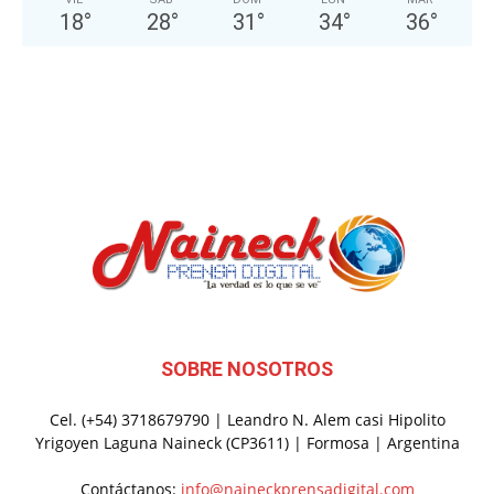
18
°
28
°
31
°
34
°
36
°
SOBRE NOSOTROS
Cel. (+54) 3718679790 | Leandro N. Alem casi Hipolito
Yrigoyen Laguna Naineck (CP3611) | Formosa | Argentina
Contáctanos:
info@naineckprensadigital.com