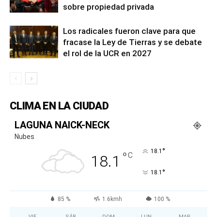
sobre propiedad privada
Los radicales fueron clave para que
fracase la Ley de Tierras y se debate
el rol de la UCR en 2027
CLIMA EN LA CIUDAD
LAGUNA NAICK-NECK
Nubes
°
18.1
°
C
18.1
°
18.1
85 %
1.6kmh
100 %
VIE
SÁB
DOM
LUN
MAR