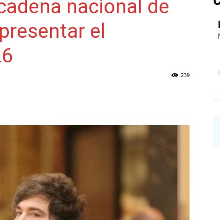
C
 cadena nacional de
 presentar el
NAINECK
26
239
PRENSA
DIGITAL