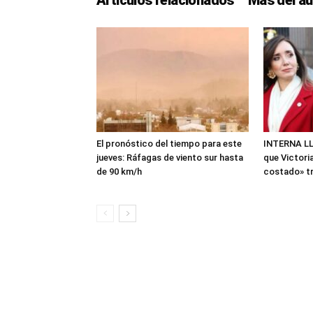
Artículos relacionados
Más del au
El pronóstico del tiempo para este
INTERNA LLA
jueves: Ráfagas de viento sur hasta
que Victoria
de 90 km/h
costado» tra