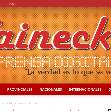
.
Login
S
PROVINCIALES
NACIONALES
INTERNACIONALES
D
::
Javier Milei para presentar...