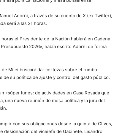
s mesa política nacional y mesa bonaerense.
anuel Adorni, a través de su cuenta de X (ex Twitter),
a será a las 21 horas.
lo
1 horas el Presidente de la Nación hablará en Cadena
l Presupuesto 2026», había escrito Adorni de forma
que
 de Milei buscará dar certezas sobre el rumbo
de su política de ajuste y control del gasto público.
 un «súper lunes: de actividades en Casa Rosada que
a, una nueva reunión de mesa política y la jura del
se
lán.
cumplir con sus obligaciones desde la quinta de Olivos,
te designación del vicejefe de Gabinete, Lisandro