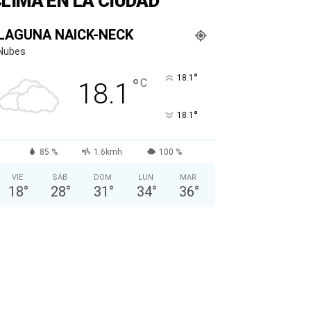
LIMA EN LA CIUDAD
LAGUNA NAICK-NECK
Nubes
°
18.1
°
C
18.1
°
18.1
85 %
1.6kmh
100 %
VIE
SÁB
DOM
LUN
MAR
18
°
28
°
31
°
34
°
36
°