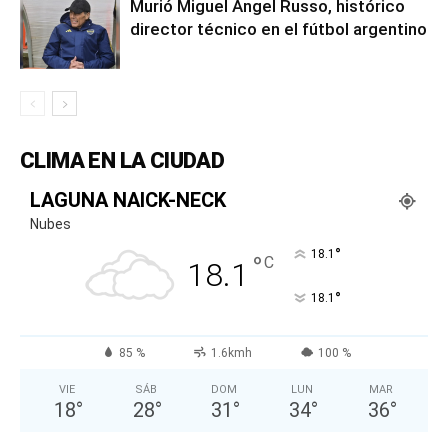
Murió Miguel Ángel Russo, histórico
director técnico en el fútbol argentino
CLIMA EN LA CIUDAD
LAGUNA NAICK-NECK
Nubes
°
18.1
°
C
18.1
°
18.1
85 %
1.6kmh
100 %
VIE
SÁB
DOM
LUN
MAR
18
°
28
°
31
°
34
°
36
°