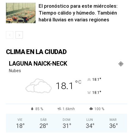
El pronóstico para este miércoles:
Tiempo cálido y húmedo. También
habrá lluvias en varias regiones
CLIMA EN LA CIUDAD
LAGUNA NAICK-NECK
Nubes
°
18.1
°
C
18.1
°
18.1
85 %
1.6kmh
100 %
VIE
SÁB
DOM
LUN
MAR
18
°
28
°
31
°
34
°
36
°