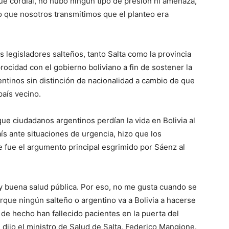
fue cordial, no hubo ningún tipo de presión ni amenaza,
o que nosotros transmitimos que el planteo era
os legisladores salteños, tanto Salta como la provincia
rocidad con el gobierno boliviano a fin de sostener la
entinos sin distinción de nacionalidad a cambio de que
país vecino.
que ciudadanos argentinos perdían la vida en Bolivia al
ís ante situaciones de urgencia, hizo que los
e fue el argumento principal esgrimido por Sáenz al
y buena salud pública. Por eso, no me gusta cuando se
orque ningún salteño o argentino va a Bolivia a hacerse
 de hecho han fallecido pacientes en la puerta del
 dijo el ministro de Salud de Salta, Federico Mangione.