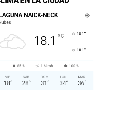
LIMA EN LA CIUDAD
LAGUNA NAICK-NECK
Nubes
°
18.1
°
C
18.1
°
18.1
85 %
1.6kmh
100 %
VIE
SÁB
DOM
LUN
MAR
18
°
28
°
31
°
34
°
36
°