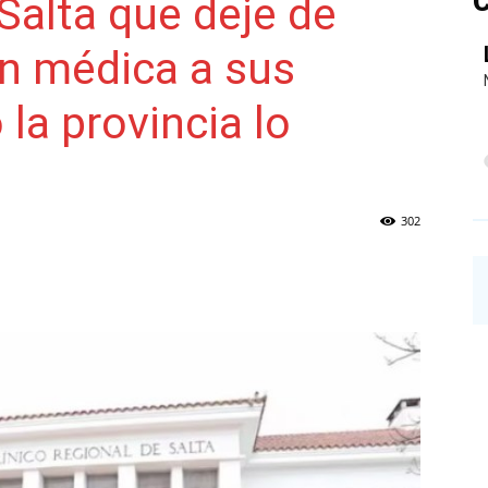
C
 Salta que deje de
ón médica a sus
NAINECK
la provincia lo
302
PRENSA
DIGITAL