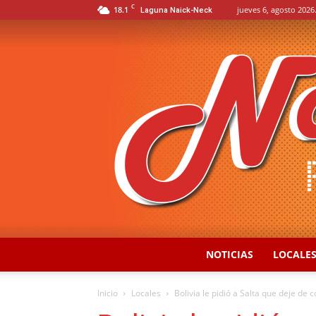
C
18.1
jueves 6, agosto 2026
Laguna Naick-Neck
NOTICIAS
LOCALE
Inicio
Locales
Bolivia le pidió a Salta que deje de 