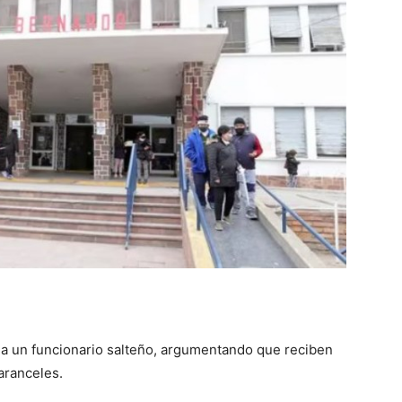
::
La
Verdad
 a un funcionario salteño, argumentando que reciben
es
aranceles.