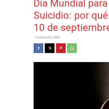
Día Mundial para
Suicidio: por q
10 de septiembr
10 septiembre, 2024