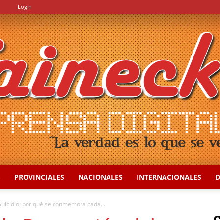
.
Login
S
PROVINCIALES
NACIONALES
INTERNACIONALES
D
::
Suicidio: por qué se conmemora cada...