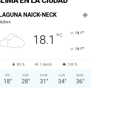
LIMA EN LA CIUDAD
LAGUNA NAICK-NECK
Nubes
°
18.1
°
C
18.1
°
18.1
85 %
1.6kmh
100 %
VIE
SÁB
DOM
LUN
MAR
18
°
28
°
31
°
34
°
36
°