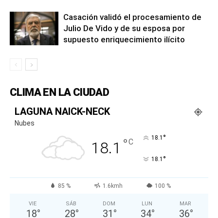
Casación validó el procesamiento de
Julio De Vido y de su esposa por
supuesto enriquecimiento ilícito
CLIMA EN LA CIUDAD
LAGUNA NAICK-NECK
Nubes
°
18.1
°
C
18.1
°
18.1
85 %
1.6kmh
100 %
VIE
SÁB
DOM
LUN
MAR
18
°
28
°
31
°
34
°
36
°