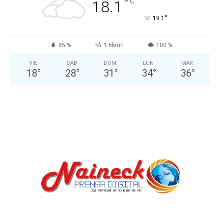
°
C
18.1
°
18.1
85 %
1.6kmh
100 %
VIE
SÁB
DOM
LUN
MAR
18
°
28
°
31
°
34
°
36
°