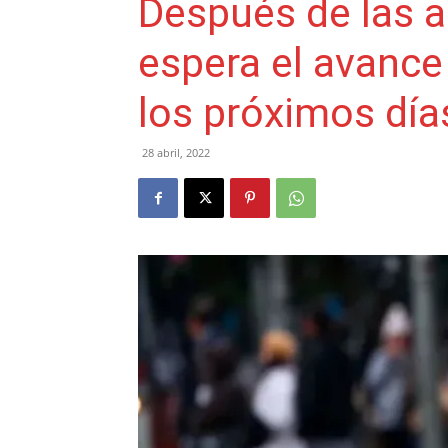
Después de las a
espera el avance 
los próximos día
28 abril, 2022