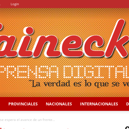
.
Login
S
PROVINCIALES
NACIONALES
INTERNACIONALES
D
::
se espera el avance de un frente...