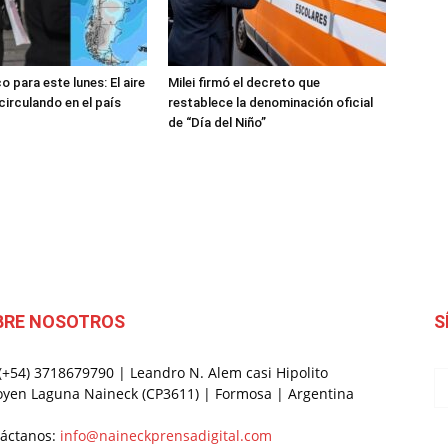
o para este lunes: El aire
Milei firmó el decreto que
circulando en el país
restablece la denominación oficial
de “Día del Niño”
BRE NOSOTROS
S
 (+54) 3718679790 | Leandro N. Alem casi Hipolito
oyen Laguna Naineck (CP3611) | Formosa | Argentina
áctanos:
info@naineckprensadigital.com