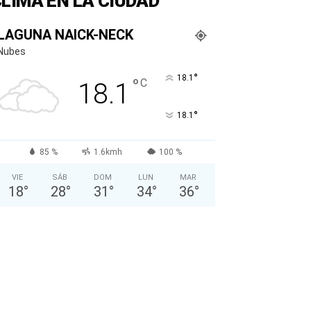
LIMA EN LA CIUDAD
LAGUNA NAICK-NECK
Nubes
°
18.1
°
C
18.1
°
18.1
85 %
1.6kmh
100 %
VIE
SÁB
DOM
LUN
MAR
18
°
28
°
31
°
34
°
36
°