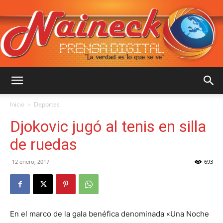
::
Inicio
Deportes
Djokovic jugó al tenis en silla
NAINECK
de ruedas
12 enero, 2017
693
PRENSA
En el marco de la gala benéfica denominada «Una Noche