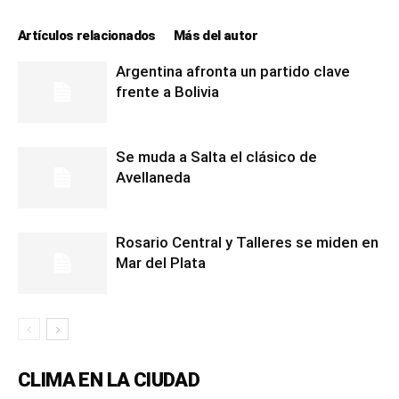
lo
Artículos relacionados
Más del autor
Argentina afronta un partido clave
que
frente a Bolivia
Se muda a Salta el clásico de
se
Avellaneda
Rosario Central y Talleres se miden en
ve…
Mar del Plata
CLIMA EN LA CIUDAD