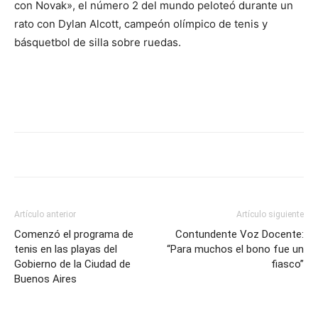
DIGITAL
con Novak», el número 2 del mundo peloteó durante un
rato con Dylan Alcott, campeón olímpico de tenis y
básquetbol de silla sobre ruedas.
::
La
Verdad
Artículo anterior
Artículo siguiente
Comenzó el programa de
Contundente Voz Docente:
tenis en las playas del
“Para muchos el bono fue un
es
Gobierno de la Ciudad de
fiasco”
Buenos Aires