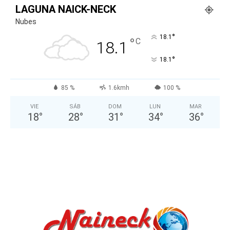
LAGUNA NAICK-NECK
Nubes
°
18.1
°
C
18.1
°
18.1
85 %
1.6kmh
100 %
VIE
SÁB
DOM
LUN
MAR
18
°
28
°
31
°
34
°
36
°