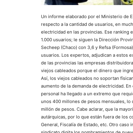
Un informe elaborado por el Ministerio de 
respecto a la cantidad de usuarios, en much
electricidad en las provincias. Ese ranking
1.000 usuarios; le siguen la Dirección Provin
Secheep (Chaco) con 3,6 y Refsa (Formosa)
usuarios. Los expertos, adjudican a estos ex
de las provincias las empresas distribuidor
viejos cableados porque el dinero que ingr
Así, los viejos cableados no soportan físic
aumento de la demanda de electricidad. En 
personal ha llegado a un extremo que requi
unos 400 millones de pesos mensuales, lo qu
millón de pesos. Cabe aclarar, que la mayor
autárquicas, por lo que están fuera de los c
General, Fiscalía de Estado, etc. Otro caso 
sindicato digita los nombramientos de nuev