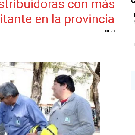
C
istribuidoras con más
tante en la provincia
NAINECK
706
PRENSA
DIGITAL