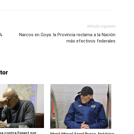
Artículo siguiente
5%
Narcos en Goya: la Provincia reclama a la Nación
más efectivos federales
tor
a contra Espert por
Murió Miguel Ángel Russo, histórico