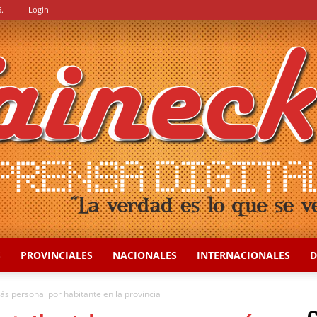
.
Login
S
PROVINCIALES
NACIONALES
INTERNACIONALES
D
::
ás personal por habitante en la provincia