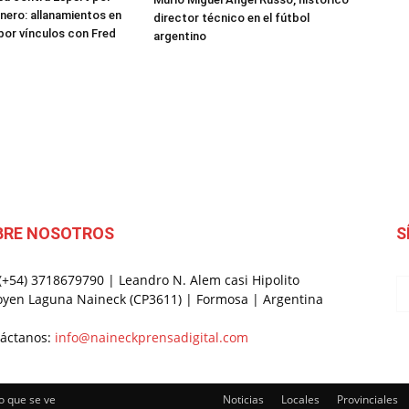
inero: allanamientos en
director técnico en el fútbol
or vínculos con Fred
argentino
BRE NOSOTROS
S
 (+54) 3718679790 | Leandro N. Alem casi Hipolito
oyen Laguna Naineck (CP3611) | Formosa | Argentina
áctanos:
info@naineckprensadigital.com
o que se ve
Noticias
Locales
Provinciales