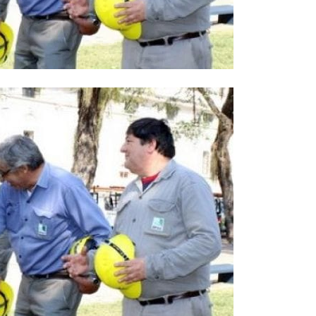
::
La
Verdad
es