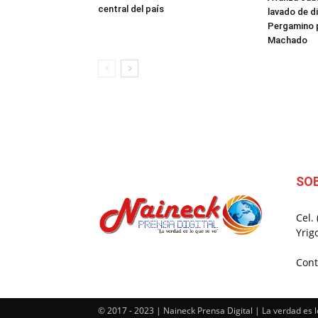
central del país
lavado de d
Pergamino p
Machado
SO
Cel.
Yrig
Cont
© 2017 - 2023 | Naineck Prensa Digital | La verdad es l