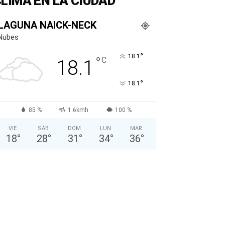
LIMA EN LA CIUDAD
LAGUNA NAICK-NECK
Nubes
°
18.1
°
C
18.1
°
18.1
85 %
1.6kmh
100 %
VIE
SÁB
DOM
LUN
MAR
18
°
28
°
31
°
34
°
36
°