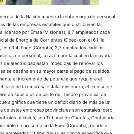
Energía de la Nación muestra la sobrecarga de personal
as de las empresas estatales que distribuyen la
lo
 es liderado por Emsa (Misiones), 8,7 empleados cada
cial de Energía de Corrientes (Dpec) con el 6,1; la
, con 3,4, Epec (Córdoba) 3,7 empleados cada mil
cesos de personal, la razón por la cual en la mayoría
as de electricidad están impedidas de renovar los
que
esa se destina en su mayor parte al pago de sueldos.
amente el incremento de potencia que requiere el
el caso de la empresa estatal misionera, el exceso de
ere de subsidios de parte del Tesoro provincial de
e significa que tiene un déficit diario de más de un
se
ía de estas empresas provinciales son estatales, pero
ontroles oficiales, sea Tribunal de Cuentas, Contaduría
increíble se presenta en la Epec (Córdoba), donde el
os empleados y tiene cláusulas donde especifica que