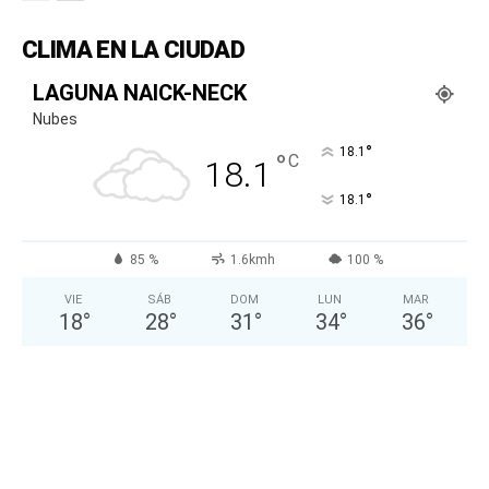
CLIMA EN LA CIUDAD
LAGUNA NAICK-NECK
Nubes
°
18.1
°
C
18.1
°
18.1
85 %
1.6kmh
100 %
VIE
SÁB
DOM
LUN
MAR
18
°
28
°
31
°
34
°
36
°