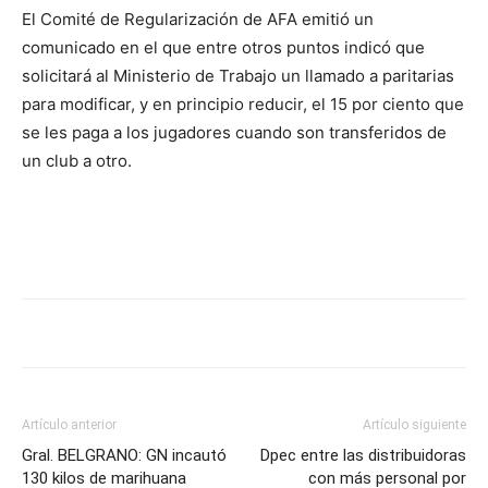
DIGITAL
El Comité de Regularización de AFA emitió un
comunicado en el que entre otros puntos indicó que
solicitará al Ministerio de Trabajo un llamado a paritarias
::
para modificar, y en principio reducir, el 15 por ciento que
se les paga a los jugadores cuando son transferidos de
un club a otro.
La
Verdad
es
Artículo anterior
Artículo siguiente
Gral. BELGRANO: GN incautó
Dpec entre las distribuidoras
130 kilos de marihuana
con más personal por