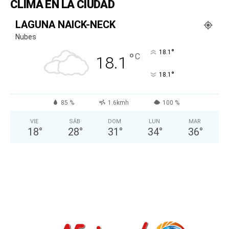
CLIMA EN LA CIUDAD
LAGUNA NAICK-NECK
Nubes
°
18.1
°
C
18.1
°
18.1
85 %
1.6kmh
100 %
VIE
SÁB
DOM
LUN
MAR
18
°
28
°
31
°
34
°
36
°