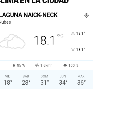
LIMA EN LA CIUDAD
LAGUNA NAICK-NECK
Nubes
°
18.1
°
C
18.1
°
18.1
85 %
1.6kmh
100 %
VIE
SÁB
DOM
LUN
MAR
18
°
28
°
31
°
34
°
36
°