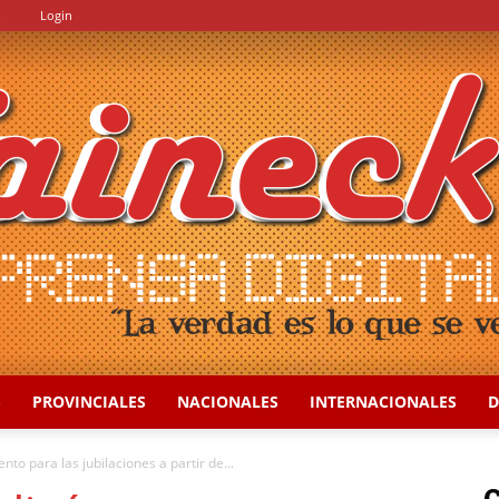
.
Login
S
PROVINCIALES
NACIONALES
INTERNACIONALES
D
::
to para las jubilaciones a partir de...