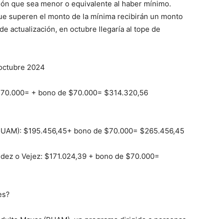
ión que sea menor o equivalente al haber mínimo.
ue superen el monto de la mínima recibirán un monto
e actualización, en octubre llegaría al tope de
 octubre 2024
 $70.000= + bono de $70.000= $314.320,56
(PUAM): $195.456,45+ bono de $70.000= $265.456,45
lidez o Vejez: $171.024,39 + bono de $70.000=
es?