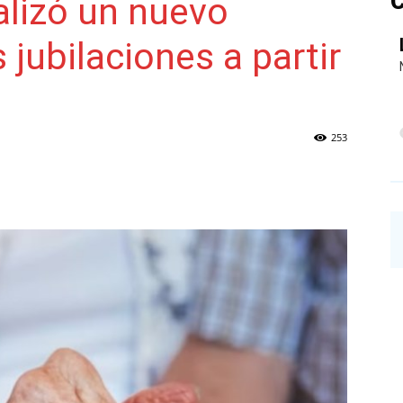
C
alizó un nuevo
jubilaciones a partir
NAINECK
253
PRENSA
DIGITAL