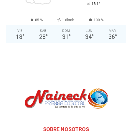
°
18.1
85 %
1.6kmh
100 %
VIE
SÁB
DOM
LUN
MAR
18
°
28
°
31
°
34
°
36
°
SOBRE NOSOTROS