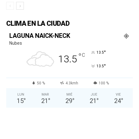
CLIMA EN LA CIUDAD
LAGUNA NAICK-NECK
Nubes
°
13.5
°
C
13.5
°
13.5
50 %
4.3kmh
100 %
LUN
MAR
MIÉ
JUE
VIE
15
°
21
°
29
°
21
°
24
°