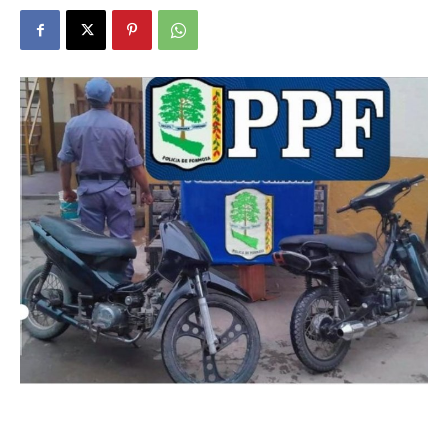
DIGITAL
::
La
Verdad
es