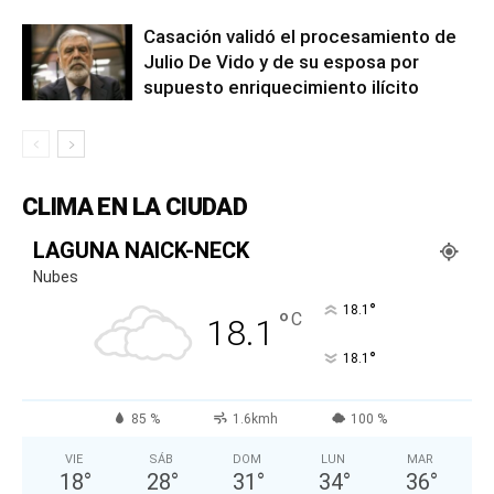
Casación validó el procesamiento de
Julio De Vido y de su esposa por
supuesto enriquecimiento ilícito
CLIMA EN LA CIUDAD
LAGUNA NAICK-NECK
Nubes
°
18.1
°
C
18.1
°
18.1
85 %
1.6kmh
100 %
VIE
SÁB
DOM
LUN
MAR
18
°
28
°
31
°
34
°
36
°