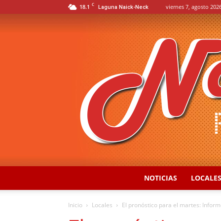
C
18.1
viernes 7, agosto 2026
Laguna Naick-Neck
NOTICIAS
LOCALE
Inicio
Locales
El pronóstico para el martes: Inform