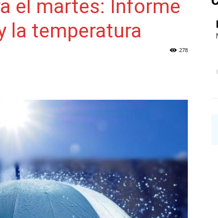
C
ra el martes: Informe
 y la temperatura
NAINECK
278
PRENSA
DIGITAL