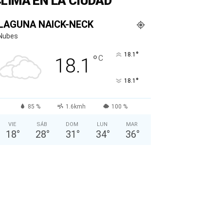
LIMA EN LA CIUDAD
LAGUNA NAICK-NECK
Nubes
°
18.1
°
C
18.1
°
18.1
85 %
1.6kmh
100 %
VIE
SÁB
DOM
LUN
MAR
18
°
28
°
31
°
34
°
36
°