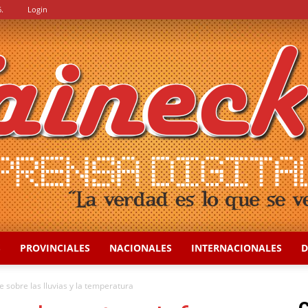
.
Login
S
PROVINCIALES
NACIONALES
INTERNACIONALES
D
::
e sobre las lluvias y la temperatura