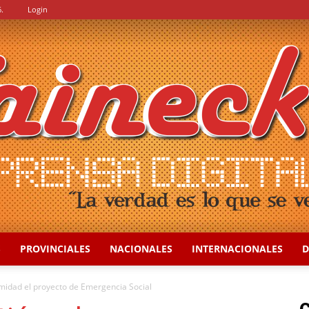
.
Login
S
PROVINCIALES
NACIONALES
INTERNACIONALES
D
::
imidad el proyecto de Emergencia Social