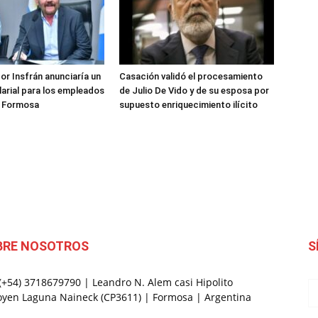
ve…
or Insfrán anunciaría un
Casación validó el procesamiento
arial para los empleados
de Julio De Vido y de su esposa por
e Formosa
supuesto enriquecimiento ilícito
BRE NOSOTROS
S
 (+54) 3718679790 | Leandro N. Alem casi Hipolito
oyen Laguna Naineck (CP3611) | Formosa | Argentina