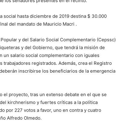
de los senadores presentes en el recinto.
::
ia social hasta diciembre de 2019 destina $ 30.000
final del mandato de Mauricio Macri .
a Popular y del Salario Social Complementario (Cepssc)
La
iqueteras y del Gobierno, que tendrá la misión de
en un salario social complementario con iguales
s trabajadores registrados. Además, crea el Registro
deberán inscribirse los beneficiarios de la emergencia
Verdad
el proyecto, tras un extenso debate en el que se
el kirchnerismo y fuertes críticas a la política
o por 227 votos a favor, uno en contra y cuatro
teño Alfredo Olmedo.
es