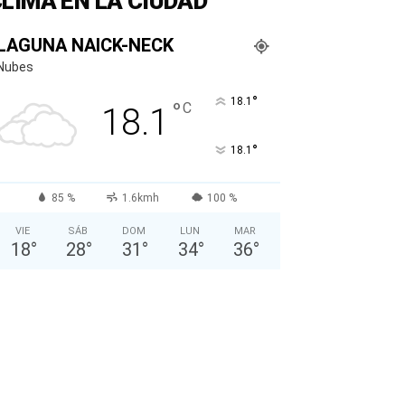
LIMA EN LA CIUDAD
LAGUNA NAICK-NECK
Nubes
°
18.1
°
C
18.1
°
18.1
85 %
1.6kmh
100 %
VIE
SÁB
DOM
LUN
MAR
18
°
28
°
31
°
34
°
36
°