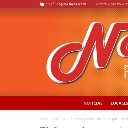
C
18.1
viernes 7, agosto 2026
Laguna Naick-Neck
NOTICIAS
LOCALE
Inicio
Locales
El Senado convirtió en ley por unan