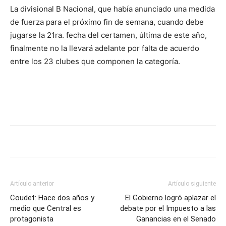
DIGITAL
La divisional B Nacional, que había anunciado una medida
de fuerza para el próximo fin de semana, cuando debe
jugarse la 21ra. fecha del certamen, última de este año,
::
finalmente no la llevará adelante por falta de acuerdo
entre los 23 clubes que componen la categoría.
La
Verdad
es
Artículo anterior
Artículo siguiente
Coudet: Hace dos años y
El Gobierno logró aplazar el
medio que Central es
debate por el Impuesto a las
protagonista
Ganancias en el Senado