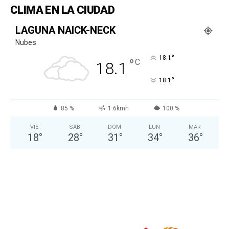
CLIMA EN LA CIUDAD
LAGUNA NAICK-NECK
Nubes
°
18.1
°
C
18.1
°
18.1
85 %
1.6kmh
100 %
VIE
SÁB
DOM
LUN
MAR
18
°
28
°
31
°
34
°
36
°