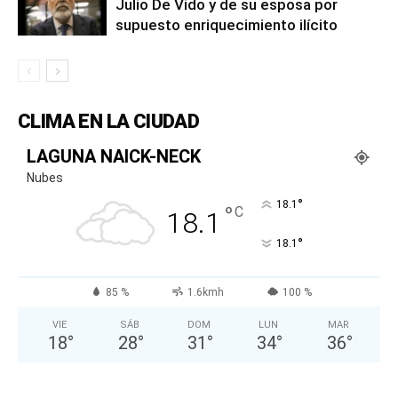
Julio De Vido y de su esposa por
supuesto enriquecimiento ilícito
CLIMA EN LA CIUDAD
LAGUNA NAICK-NECK
Nubes
°
18.1
°
C
18.1
°
18.1
85 %
1.6kmh
100 %
VIE
SÁB
DOM
LUN
MAR
18
°
28
°
31
°
34
°
36
°