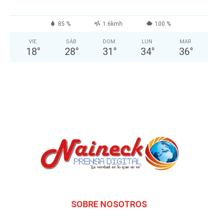
85 %
1.6kmh
100 %
VIE
SÁB
DOM
LUN
MAR
18
°
28
°
31
°
34
°
36
°
SOBRE NOSOTROS