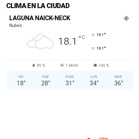
CLIMA EN LA CIUDAD
LAGUNA NAICK-NECK
Nubes
°
18.1
°
C
18.1
°
18.1
85 %
1.6kmh
100 %
VIE
SÁB
DOM
LUN
MAR
18
°
28
°
31
°
34
°
36
°