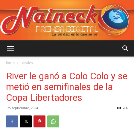
::
Inicio
Locales
River le ganó a Colo Colo y se
NAINECK
metió en semifinales de la
Copa Libertadores
PRENSA
25 septiembre, 2024
266