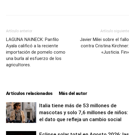
Artículo anterior
Artículo siguiente
LAGUNA NAINECK: Panfilo
Javier Milei sobre el fallo
Ayala calificó a la reciente
contra Cristina Kirchner:
importación de pomelo como
«Justicia. Fin»
una burla al esfuerzo de los
agricultores.
Artículos relacionados
Más del autor
Italia tiene más de 53 millones de
mascotas y solo 7,6 millones de niños:
el dato que refleja un cambio social
Eclipse solar total en Agosto 2026: las