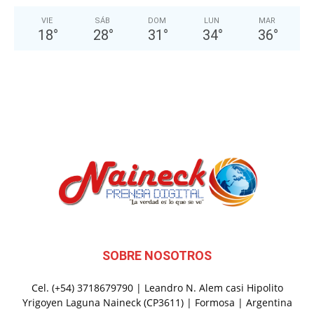
VIE
SÁB
DOM
LUN
MAR
18
°
28
°
31
°
34
°
36
°
SOBRE NOSOTROS
Cel. (+54) 3718679790 | Leandro N. Alem casi Hipolito
Yrigoyen Laguna Naineck (CP3611) | Formosa | Argentina