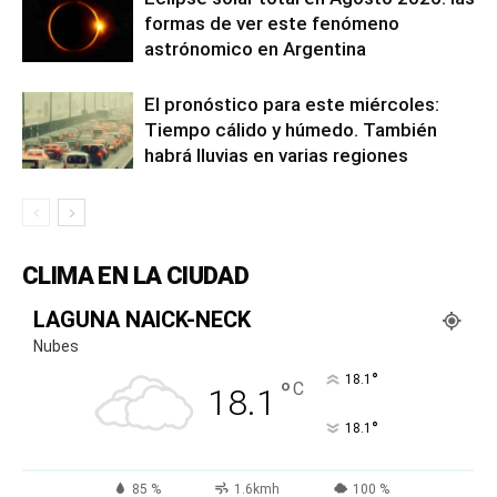
formas de ver este fenómeno
astrónomico en Argentina
El pronóstico para este miércoles:
Tiempo cálido y húmedo. También
habrá lluvias en varias regiones
CLIMA EN LA CIUDAD
LAGUNA NAICK-NECK
Nubes
°
18.1
°
C
18.1
°
18.1
85 %
1.6kmh
100 %