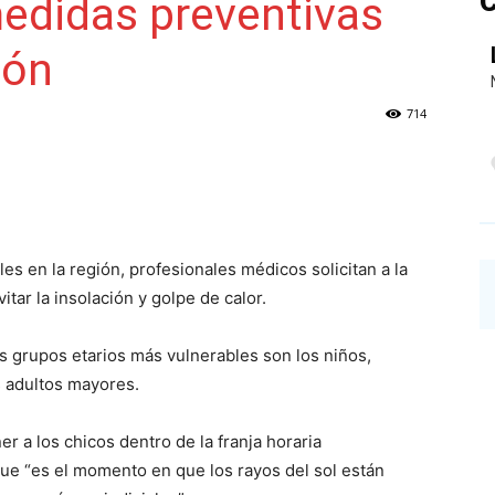
C
edidas preventivas
ión
NAINECK
714
PRENSA
es en la región, profesionales médicos solicitan a la
tar la insolación y golpe de calor.
s grupos etarios más vulnerables son los niños,
DIGITAL
s adultos mayores.
 a los chicos dentro de la franja horaria
que “es el momento en que los rayos del sol están