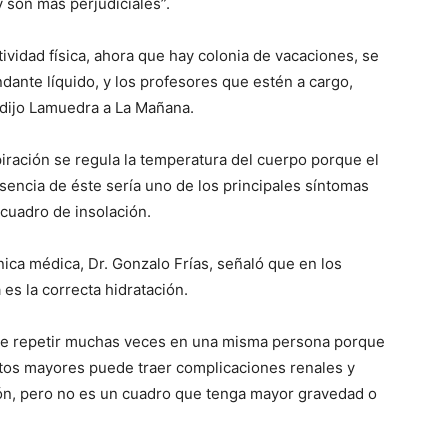
y son más perjudiciales”.
::
ividad física, ahora que hay colonia de vacaciones, se
ndante líquido, y los profesores que estén a cargo,
 dijo Lamuedra a La Mañana.
La
spiración se regula la temperatura del cuerpo porque el
usencia de éste sería uno de los principales síntomas
cuadro de insolación.
ínica médica, Dr. Gonzalo Frías, señaló que en los
Verdad
es la correcta hidratación.
ede repetir muchas veces en una misma persona porque
ultos mayores puede traer complicaciones renales y
ción, pero no es un cuadro que tenga mayor gravedad o
es