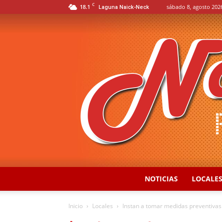
C
18.1
sábado 8, agosto 202
Laguna Naick-Neck
NOTICIAS
LOCALE
Inicio
Locales
Instan a tomar medidas preventivas 