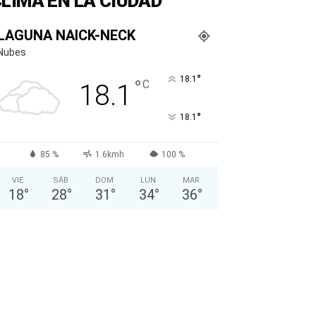
LIMA EN LA CIUDAD
LAGUNA NAICK-NECK
Nubes
°
18.1
°
C
18.1
°
18.1
85 %
1.6kmh
100 %
VIE
SÁB
DOM
LUN
MAR
18
°
28
°
31
°
34
°
36
°