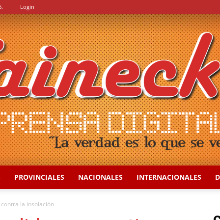
6.
Login
S
PROVINCIALES
NACIONALES
INTERNACIONALES
D
::
contra la insolación