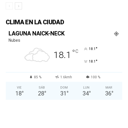
CLIMA EN LA CIUDAD
LAGUNA NAICK-NECK
Nubes
°
18.1
°
C
18.1
°
18.1
85 %
1.6kmh
100 %
VIE
SÁB
DOM
LUN
MAR
18
°
28
°
31
°
34
°
36
°